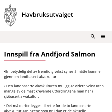
Hopp
til
Havbruksutvalget
innhold
Søk
Meny
Innspill fra Andfjord Salmon
•En betydelig del av fremtidig vekst synes å måtte komme
gjennom landbasert akvakultur.
• Den landbaserte akvakulturen muliggjør videre vekst uten
mange av de mest krevende utfordringene man har i
sjøbasert akvakultur.
• Det må derfor legges til rette for de to landbaserte
akvakulturløsningene som pr i dag er de aktuelle