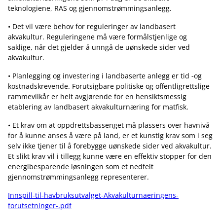
teknologiene, RAS og gjennomstrømmingsanlegg.
• Det vil være behov for reguleringer av landbasert
akvakultur. Reguleringene må være formålstjenlige og
saklige, når det gjelder å unngå de uønskede sider ved
akvakultur.
• Planlegging og investering i landbaserte anlegg er tid -og
kostnadskrevende. Forutsigbare politiske og offentligrettslige
rammevilkår er helt avgjørende for en hensiktsmessig
etablering av landbasert akvakulturnæring for matfisk.
• Et krav om at oppdrettsbassenget må plassers over havnivå
for å kunne anses å være på land, er et kunstig krav som i seg
selv ikke tjener til å forebygge uønskede sider ved akvakultur.
Et slikt krav vil i tillegg kunne være en effektiv stopper for den
energibesparende løsningen som et nedfelt
gjennomstrømmingsanlegg representerer.
Innspill-til-havbruksutvalget-Akvakulturnaeringens-
forutsetninger-.pdf