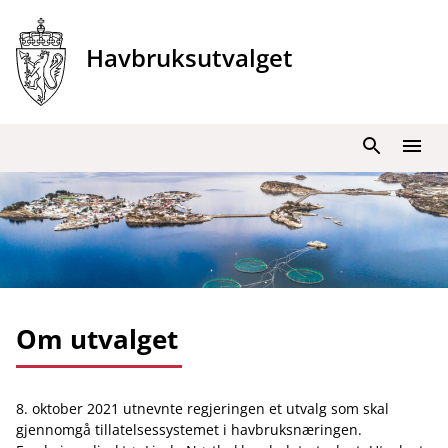
Hopp
til
Havbruksutvalget
innhold
Søk
Meny
Om utvalget
8. oktober 2021 utnevnte regjeringen et utvalg som skal
gjennomgå tillatelsessystemet i havbruksnæringen.