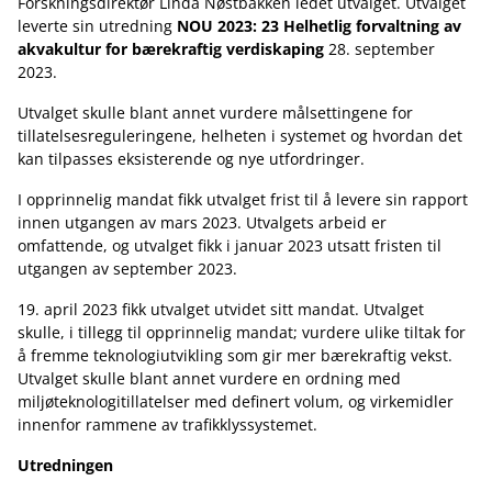
Forskningsdirektør Linda Nøstbakken ledet utvalget. Utvalget
leverte sin utredning
NOU 2023: 23 Helhetlig forvaltning av
akvakultur for bærekraftig verdiskaping
28. september
2023.
Utvalget skulle blant annet vurdere målsettingene for
tillatelsesreguleringene, helheten i systemet og hvordan det
kan tilpasses eksisterende og nye utfordringer.
I opprinnelig mandat fikk utvalget frist til å levere sin rapport
innen utgangen av mars 2023. Utvalgets arbeid er
omfattende, og utvalget fikk i januar 2023 utsatt fristen til
utgangen av september 2023.
19. april 2023 fikk utvalget utvidet sitt mandat. Utvalget
skulle, i tillegg til opprinnelig mandat; vurdere ulike tiltak for
å fremme teknologiutvikling som gir mer bærekraftig vekst.
Utvalget skulle blant annet vurdere en ordning med
miljøteknologitillatelser med definert volum, og virkemidler
innenfor rammene av trafikklyssystemet.
Utredningen