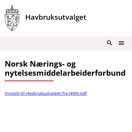
Hopp
til
Havbruksutvalget
innhold
Søk
Meny
Norsk Nærings- og
nytelsesmiddelarbeiderforbund
Innspill-til-Havbruksutvalget-fra-NNN.pdf