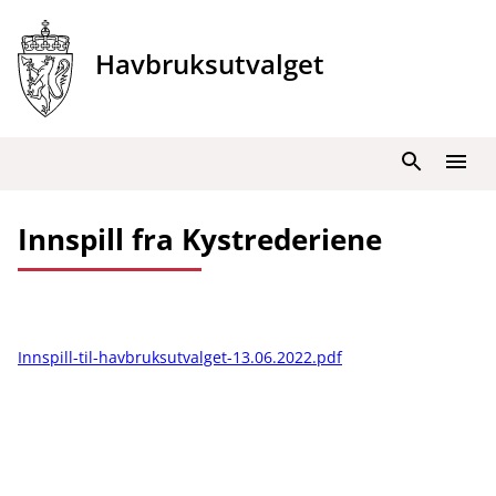
Hopp
til
Havbruksutvalget
innhold
Søk
Meny
Innspill fra Kystrederiene
Innspill-til-havbruksutvalget-13.06.2022.pdf